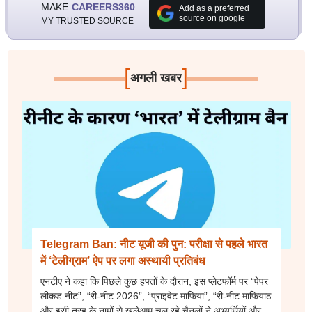
MAKE
CAREERS360
Add as a preferred
source on google
MY TRUSTED SOURCE
[
]
अगली खबर
Telegram Ban: नीट यूजी की पुन: परीक्षा से पहले भारत
में ‘टेलीग्राम’ ऐप पर लगा अस्थायी प्रतिबंध
एनटीए ने कहा कि पिछले कुछ हफ्तों के दौरान, इस प्लेटफॉर्म पर “पेपर
लीकड नीट”, “री-नीट 2026”, “प्राइवेट माफिया”, “री-नीट माफियाठ
और इसी तरह के नामों से खुलेआम चल रहे चैनलों ने अभ्यर्थियों और