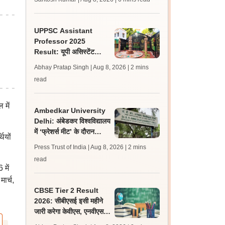
लेटेस्ट अपडेट, स्कोरकार्ड लिंक
UPPSC Assistant
Professor 2025
Result: यूपी असिस्टेंट
प्रोफेसर जीडीसी रिजल्ट 5
Abhay Pratap Singh | Aug 8, 2026
| 2 mins
विषयों के लिए जारी
read
 में
Ambedkar University
Delhi: अंबेडकर विश्वविद्यालय
में ‘फ्रेशर्स मीट’ के दौरान
ियों
आइसा और एबीवीपी के बीच हुई
Press Trust of India | Aug 8, 2026
| 2 mins
झड़प
read
में
ार्च,
CBSE Tier 2 Result
2026: सीबीएसई इसी महीने
जारी करेगा केवीएस, एनवीएस
एवं ईएमआरए टियर 2 भर्ती