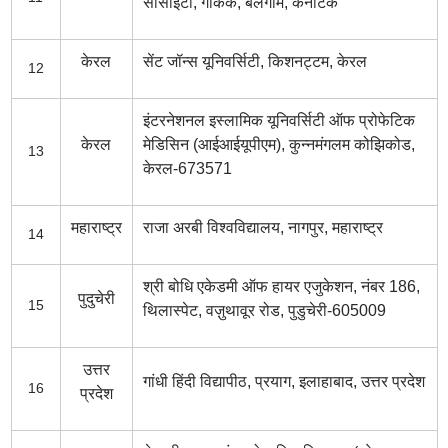
सोसाइटी, गोकक, बेलगाम, कर्नाटक
केरल
सेंट जॉन्स यूनिवर्सिटी, किशनट्टम, केरल
12
इंटरनेशनल इस्लामिक यूनिवर्सिटी ऑफ प्रोफेटिक
केरल
मेडिसिन (आईआईयूपीएम), कुन्नमंगलम कोझिकोड,
13
केरल-673571
महाराष्ट्र
राजा अरबी विश्वविद्यालय, नागपुर, महाराष्ट्र
14
श्री बोधि एकेडमी ऑफ हायर एजुकेशन, नंबर 186,
पुदुचेरी
15
थिलास्पेट, वज़ुथावूर रोड, पुडुचेरी-605009
उत्तर
गांधी हिंदी विद्यापीठ, प्रयाग, इलाहाबाद, उत्तर प्रदेश
16
प्रदेश