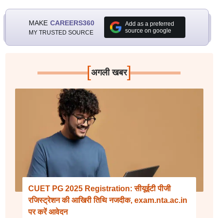
MAKE
CAREERS360
Add as a preferred
source on google
MY TRUSTED SOURCE
[
]
अगली खबर
CUET PG 2025 Registration: सीयूईटी पीजी
रजिस्ट्रेशन की आखिरी तिथि नजदीक, exam.nta.ac.in
पर करें आवेदन