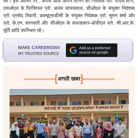
की। इस अवसर पर , कैंपस ऑफ ओपन लर्निंग की निदेशक प्रो. पायल मागो,
एसओएल के प्रिंसिपल प्रो. अजय जायसवाल, सीओएल के संयुक्त निदेशक
प्रो. प्रमोद तिवारी, डब्ल्यूएसडीसी के संयुक्त निदेशक प्रो. सुमन शर्मा और
प्रो. के.एन. सरस्वती और सीओएल के सलाहकार-ओडीएल प्रो. सी.आर.के.
मूर्ति आदि उपस्थित रहे।
MAKE
CAREERS360
Add as a preferred
source on google
MY TRUSTED SOURCE
[
]
अगली खबर