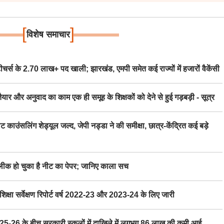
[
]
विशेष समाचार
स के 2.70 लाख+ पद खाली; झारखंड, एमपी समेत कई राज्यों में हजारों वैकेंसी
र अनुवाद का काम एक ही समूह के शिक्षकों को देने से हुई गड़बड़ी - सूत्र
िंग शेड्यूल जल्द, जेपी नड्डा ने की समीक्षा, छात्र-केंद्रित कई बड़े
 हो चुका है नीट का पेपर; जानिए काला सच
ा सर्वेक्षण रिपोर्ट वर्ष 2022-23 और 2023-24 के लिए जारी
6 के बीच सरकारी स्कूलों में दाखिले में लगभग 86 लाख की कमी आई