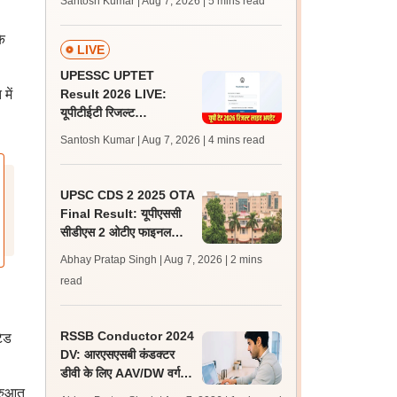
Santosh Kumar | Aug 7, 2026
| 5 mins read
लेटेस्ट अपडेट, स्कोरकार्ड लिंक
े
LIVE
UPESSC UPTET
में
Result 2026 LIVE:
यूपीटीईटी रिजल्ट
@upessc.up.gov.in पर
Santosh Kumar | Aug 7, 2026
| 4 mins read
जल्द, जानें लेटेस्ट अपडेट,
पासिंग मार्क्स
UPSC CDS 2 2025 OTA
Final Result: यूपीएससी
सीडीएस 2 ओटीए फाइनल
रिजल्ट upsc.gov.in पर
Abhay Pratap Singh | Aug 7, 2026
| 2 mins
जारी, 483 कैंडिडेट चयनित
read
RSSB Conductor 2024
टेड
DV: आरएसएसबी कंडक्टर
डीवी के लिए AAV/DW वर्ग के
160 अतिरिक्त अभ्यर्थी
ुरुआत