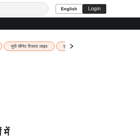
Login
English
यूपी सीनेट रिजल्ट लाइव
एचबीएसई 12वीं का रिजल्ट लाइव
यूपी ब
में