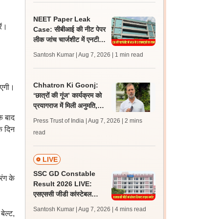
NEET Paper Leak
ें।
Case: सीबीआई की नीट पेपर
लीक जांच चार्जशीट में एनटीए
के 3 सबजेक्ट-एक्सपर्ट्स के
Santosh Kumar | Aug 7, 2026
| 1 min read
नाम शामिल
Chhatron Ki Goonj:
ाएगी।
‘छात्रों की गूंज’ कार्यक्रम को
प्रयागराज में मिली अनुमति,
अजय राय ने दी जानकारी
के बाद
Press Trust of India | Aug 7, 2026
| 2 mins
के दिन
read
LIVE
SSC GD Constable
रंग के
Result 2026 LIVE:
एसएससी जीडी कांस्टेबल
रिजल्ट कब आएगा? जानें
Santosh Kumar | Aug 7, 2026
| 4 mins read
ेल्ट,
लेटेस्ट अपडेट, स्कोरकार्ड लिंक