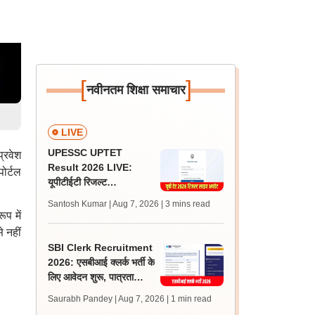
[
]
नवीनतम शिक्षा समाचार
LIVE
UPESSC UPTET
्रवेश
Result 2026 LIVE:
ोर्टल
यूपीटीईटी रिजल्ट
@upessc.up.gov.in पर
Santosh Kumar | Aug 7, 2026
| 3 mins read
जल्द, जानें लेटेस्ट अपडेट,
प में
पासिंग मार्क्स
 नहीं
SBI Clerk Recruitment
2026: एसबीआई क्लर्क भर्ती के
लिए आवेदन शुरू, पात्रता
मानदंड, शुल्क, चयन प्रक्रिया
Saurabh Pandey | Aug 7, 2026
| 1 min read
जानें