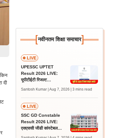
[
]
नवीनतम शिक्षा समाचार
LIVE
UPESSC UPTET
Result 2026 LIVE:
 किन
यूपीटीईटी रिजल्ट
ा दी
@upessc.up.gov.in पर
Santosh Kumar | Aug 7, 2026
| 3 mins read
जल्द, जानें लेटेस्ट अपडेट,
पासिंग मार्क्स
िट
LIVE
SSC GD Constable
Result 2026 LIVE:
एसएससी जीडी कांस्टेबल
हर
रिजल्ट कब आएगा? जानें
Santosh Kumar | Aug 7, 2026
| 4 mins read