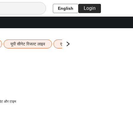
Login
English
यूपी सीनेट रिजल्ट लाइव
एचबीएसई 12वीं का रिजल्ट लाइव
यूपी ब
डेट और टाइम