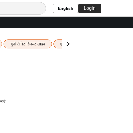
Login
English
यूपी सीनेट रिजल्ट लाइव
एचबीएसई 12वीं का रिजल्ट लाइव
यूपी ब
जारी