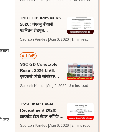
अपडेट्स
JNU DOP Admission
2026: जेएनयू डीओपी
एडमिशन शेड्यूल
jnuee.jnu.ac.in पर जारी,
Saurabh Pandey | Aug 6, 2026
| 1 min read
24 अगस्त को जारी होगी मेरिट
लिस्ट
ोग्यता
LIVE
SSC GD Constable
Result 2026 LIVE:
एसएससी जीडी कांस्टेबल
रिजल्ट कब आएगा? जानें
Santosh Kumar | Aug 6, 2026
| 3 mins read
लेटेस्ट अपडेट, स्कोरकार्ड लिंक
JSSC Inter Level
Recruitment 2026:
झारखंड इंटर लेवल भर्ती के लिए
से कर
आवेदन जारी, पात्रता मानदंड,
Saurabh Pandey | Aug 6, 2026
| 2 mins read
शुल्क जानें