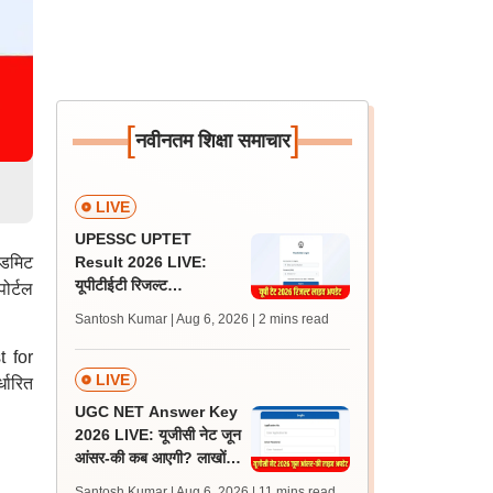
[
]
नवीनतम शिक्षा समाचार
।
LIVE
UPESSC UPTET
एडमिट
Result 2026 LIVE:
यूपीटीईटी रिजल्ट
ोर्टल
@upessc.up.gov.in पर
Santosh Kumar | Aug 6, 2026
| 2 mins read
जल्द, जानें लेटेस्ट अपडेट,
पासिंग मार्क्स
t for
LIVE
धारित
UGC NET Answer Key
2026 LIVE: यूजीसी नेट जून
आंसर-की कब आएगी? लाखों
अभ्यर्थी चिंतित, जानें लेटेस्ट
Santosh Kumar | Aug 6, 2026
| 11 mins read