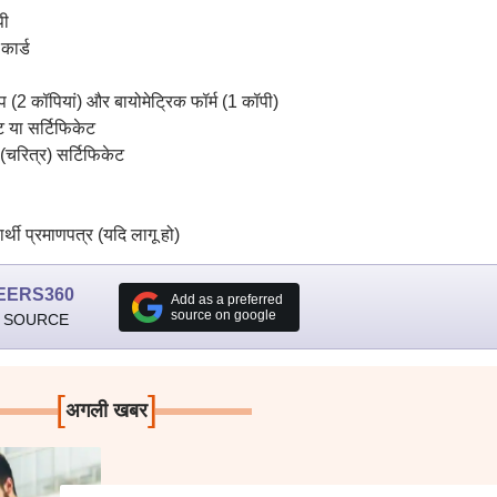
पी
ार्ड
 कॉपियां) और बायोमेट्रिक फॉर्म (1 कॉपी)
ट या सर्टिफिकेट
(चरित्र) सर्टिफिकेट
थी प्रमाणपत्र (यदि लागू हो)
EERS360
Add as a preferred
source on google
 SOURCE
[
]
अगली खबर