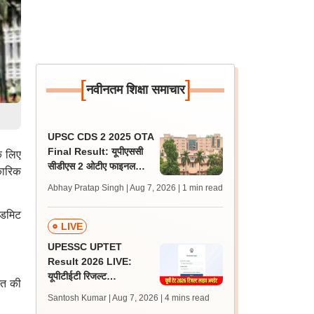
[
]
नवीनतम शिक्षा समाचार
UPSC CDS 2 2025 OTA
Final Result: यूपीएससी
के लिए
सीडीएस 2 ओटीए फाइनल
कारिक
रिजल्ट upsc.gov.in पर
Abhay Pratap Singh | Aug 7, 2026
| 1 min read
जारी, 483 कैंडिडेट चयनित
एडमिट
LIVE
UPESSC UPTET
Result 2026 LIVE:
यूपीटीईटी रिजल्ट
ित की
@upessc.up.gov.in पर
Santosh Kumar | Aug 7, 2026
| 4 mins read
जल्द, जानें लेटेस्ट अपडेट,