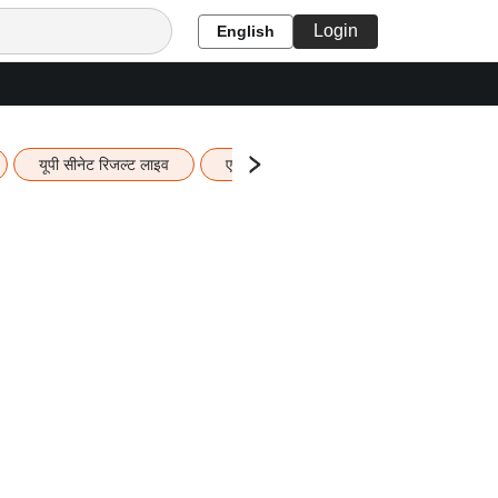
Login
English
यूपी सीनेट रिजल्ट लाइव
एचबीएसई 12वीं का रिजल्ट लाइव
यूपी ब