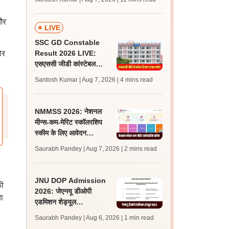
अपडेट्स
और
LIVE
SSC GD Constable
ोर
Result 2026 LIVE:
एसएससी जीडी कांस्टेबल
रिजल्ट कब आएगा? जानें
Santosh Kumar | Aug 7, 2026
| 4 mins read
लेटेस्ट अपडेट, स्कोरकार्ड लिंक
NMMSS 2026: नेशनल
मीन्स-कम-मेरिट स्कॉलरशिप
स्कीम के लिए आवेदन
scholarships.gov.in पर
Saurabh Pandey | Aug 7, 2026
| 2 mins read
शुरू, 31 अगस्त लास्ट डेट
JNU DOP Admission
की
2026: जेएनयू डीओपी
ा
एडमिशन शेड्यूल
jnuee.jnu.ac.in पर जारी,
Saurabh Pandey | Aug 6, 2026
| 1 min read
24 अगस्त को जारी होगी मेरिट