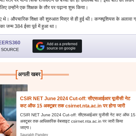
त स्तर पर यानी सिर्फ राजघराने के बच्चों को ही उपलब्ध थी। इसी बात को लेकर
लिए उन्होंने एक शिक्षक के तौर पर पढ़ाना शुरू किया।
े गए थे। औपचारिक शिक्षा की शुरुआत मिस्र से ही हुई थी। कन्फ्यूशियस के अलावा ग
ा जन्म 384 ईसा पूर्व में हुआ था।
EERS360
Add as a preferred
source on google
 SOURCE
[
]
अगली खबर
CSIR NET June 2024 Cut-off: सीएसआईआर यूजीसी नेट
कट ऑफ 15 अक्टूबर तक csirnet.nta.ac.in पर होगा जारी
CSIR NET June 2024 Cut-off: सीएसआईआर यूजीसी नेट कट ऑफ 15
अक्टूबर तक आधिकारिक वेबसाइट csirnet.nta.ac.in पर जारी किया
जाएगा।
Saurabh Pandey