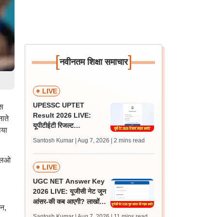
[
]
नवीनतम शिक्षा समाचार
LIVE
UPESSC UPTET
ास
Result 2026 LIVE:
नाते
यूपीटीईटी रिजल्ट
ाया
@upessc.up.gov.in पर
Santosh Kumar | Aug 7, 2026
| 2 mins read
जल्द, जानें लेटेस्ट अपडेट,
पासिंग मार्क्स
ईएलओ
LIVE
UGC NET Answer Key
2026 LIVE: यूजीसी नेट जून
आंसर-की कब आएगी? लाखों
धन,
अभ्यर्थी चिंतित, जानें लेटेस्ट
Santosh Kumar | Aug 7, 2026
| 11 mins read