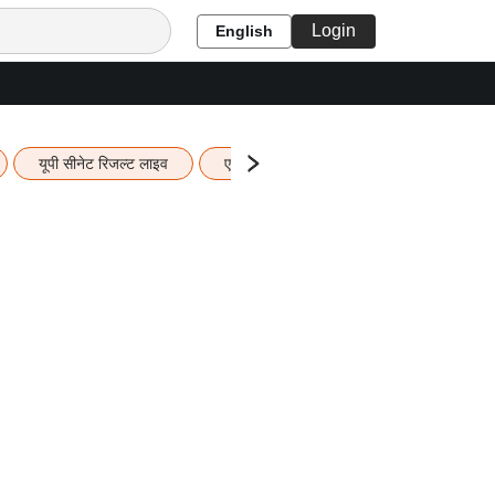
Login
English
यूपी सीनेट रिजल्ट लाइव
एचबीएसई 12वीं का रिजल्ट लाइव
यूपी ब