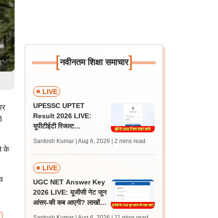
[
]
नवीनतम शिक्षा समाचार
LIVE
UPESSC UPTET
पर
Result 2026 LIVE:
B
यूपीटीईटी रिजल्ट
@upessc.up.gov.in पर
Santosh Kumar | Aug 6, 2026
| 2 mins read
जल्द, जानें लेटेस्ट अपडेट,
े के
पासिंग मार्क्स
LIVE
च
UGC NET Answer Key
2026 LIVE: यूजीसी नेट जून
आंसर-की कब आएगी? लाखों
अभ्यर्थी चिंतित, जानें लेटेस्ट
Santosh Kumar | Aug 6, 2026
| 11 mins read