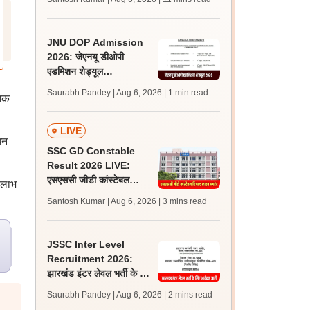
अपडेट्स
JNU DOP Admission
2026: जेएनयू डीओपी
एडमिशन शेड्यूल
jnuee.jnu.ac.in पर जारी,
Saurabh Pandey | Aug 6, 2026
| 1 min read
 तक
24 अगस्त को जारी होगी मेरिट
लिस्ट
LIVE
धन
SSC GD Constable
Result 2026 LIVE:
एसएससी जीडी कांस्टेबल
 लाभ
रिजल्ट कब आएगा? जानें
Santosh Kumar | Aug 6, 2026
| 3 mins read
लेटेस्ट अपडेट, स्कोरकार्ड लिंक
JSSC Inter Level
Recruitment 2026:
झारखंड इंटर लेवल भर्ती के लिए
आवेदन जारी, पात्रता मानदंड,
Saurabh Pandey | Aug 6, 2026
| 2 mins read
शुल्क जानें