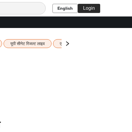
Login
English
यूपी सीनेट रिजल्ट लाइव
एचबीएसई 12वीं का रिजल्ट लाइव
यूपी ब
ा