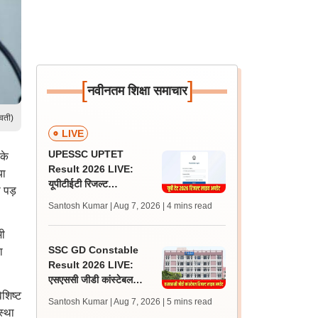
[
]
नवीनतम शिक्षा समाचार
ावती)
LIVE
UPESSC UPTET
के
Result 2026 LIVE:
या
यूपीटीईटी रिजल्ट
 पड़
@upessc.up.gov.in पर
Santosh Kumar | Aug 7, 2026
| 4 mins read
जल्द, जानें लेटेस्ट अपडेट,
पासिंग मार्क्स
भी
SSC GD Constable
ा
Result 2026 LIVE:
एसएससी जीडी कांस्टेबल
रिजल्ट कब आएगा? जानें
िशिष्ट
Santosh Kumar | Aug 7, 2026
| 5 mins read
लेटेस्ट अपडेट, स्कोरकार्ड लिंक
स्था