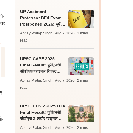
UP Assistant
योग
Professor BEd Exam
हतर
Postponed 2026: यूपी
असिस्टेंट प्रोफेसर बीएड परीक्षा
Abhay Pratap Singh | Aug 7, 2026
| 2 mins
स्थगित, नई तिथि बाद में
read
UPSC CAPF 2025
Final Result: यूपीएससी
सीएपीएफ फाइनल रिजल्ट
upsc.gov.in पर जारी,
Abhay Pratap Singh | Aug 7, 2026
| 2 mins
350 अभ्यर्थी चयनित
read
ं
UPSC CDS 2 2025 OTA
Final Result: यूपीएससी
सीडीएस 2 ओटीए फाइनल
योग
रिजल्ट upsc.gov.in पर
Abhay Pratap Singh | Aug 7, 2026
| 2 mins
जारी, 483 कैंडिडेट चयनित