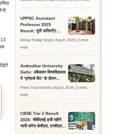
शामिल
लेटेस्ट अपडेट, स्कोरकार्ड लिंक
ोनों
UPPSC Assistant
Professor 2025
Result: यूपी असिस्टेंट
प्रोफेसर जीडीसी रिजल्ट 5
र 13
Abhay Pratap Singh | Aug 8, 2026
| 2 mins
विषयों के लिए जारी
्मक
read
पीईटी
Ambedkar University
Delhi: अंबेडकर विश्वविद्यालय
में ‘फ्रेशर्स मीट’ के दौरान
आइसा और एबीवीपी के बीच हुई
Press Trust of India | Aug 8, 2026
| 2 mins
झड़प
read
CBSE Tier 2 Result
2026: सीबीएसई इसी महीने
जारी करेगा केवीएस, एनवीएस
एवं ईएमआरए टियर 2 भर्ती