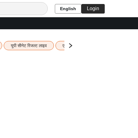
Login
English
यूपी सीनेट रिजल्ट लाइव
एचबीएसई 12वीं का रिजल्ट लाइव
यूपी ब