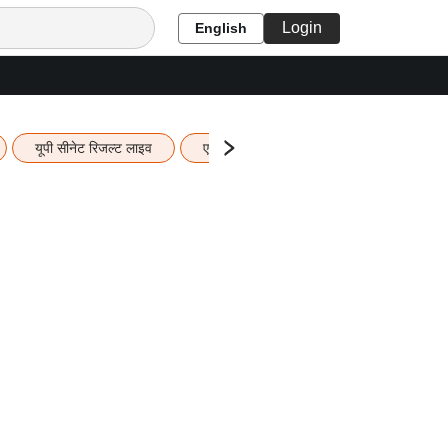
Login
English
यूपी सीनेट रिजल्ट लाइव
एचबीएसई 12वीं का रिजल्ट लाइव
यूपी ब