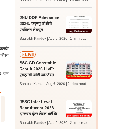
अपडेट्स
JNU DOP Admission
2026: जेएनयू डीओपी
एडमिशन शेड्यूल
jnuee.jnu.ac.in पर जारी,
Saurabh Pandey | Aug 6, 2026
| 1 min read
24 अगस्त को जारी होगी मेरिट
लिस्ट
 करके
LIVE
रीक्षा
SSC GD Constable
Result 2026 LIVE:
ार जब
एसएससी जीडी कांस्टेबल
रिजल्ट कब आएगा? जानें
Santosh Kumar | Aug 6, 2026
| 3 mins read
लेटेस्ट अपडेट, स्कोरकार्ड लिंक
JSSC Inter Level
Recruitment 2026:
झारखंड इंटर लेवल भर्ती के लिए
आवेदन जारी, पात्रता मानदंड,
Saurabh Pandey | Aug 6, 2026
| 2 mins read
शुल्क जानें