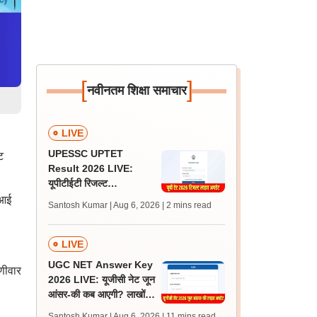
[
]
नवीनतम शिक्षा समाचार
LIVE
UPESSC UPTET
ट
Result 2026 LIVE:
यूपीटीईटी रिजल्ट
@upessc.up.gov.in पर
ीआई
Santosh Kumar | Aug 6, 2026
| 2 mins read
जल्द, जानें लेटेस्ट अपडेट,
पासिंग मार्क्स
LIVE
UGC NET Answer Key
णीवार
2026 LIVE: यूजीसी नेट जून
आंसर-की कब आएगी? लाखों
अभ्यर्थी चिंतित, जानें लेटेस्ट
Santosh Kumar | Aug 6, 2026
| 11 mins read