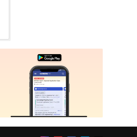
Sign In/Sign Up
We endeavor to keep you informed and help you
choose the right Career path. Sign in and