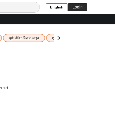
Login
English
यूपी सीनेट रिजल्ट लाइव
एचबीएसई 12वीं का रिजल्ट लाइव
यूपी ब
ा जानें