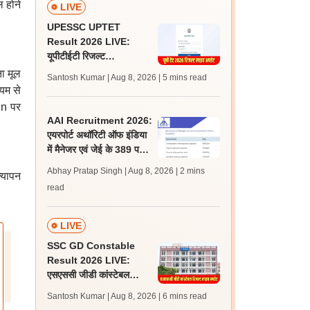
 होने
LIVE
UPESSC UPTET
Result 2026 LIVE:
यूपीटीईटी रिजल्ट
@upessc.up.gov.in पर
ना मूल
Santosh Kumar | Aug 8, 2026
| 5 mins read
जल्द, जानें लेटेस्ट अपडेट,
यम से
पासिंग मार्क्स
in पर
AAI Recruitment 2026:
एयरपोर्ट अथॉरिटी ऑफ इंडिया
में मैनेजर एवं जेई के 389 पदों
पर निकली भर्ती, आवेदन शुरू
Abhay Pratap Singh | Aug 8, 2026
| 2 mins
्यापन
read
LIVE
SSC GD Constable
Result 2026 LIVE:
एसएससी जीडी कांस्टेबल
रिजल्ट कब आएगा? जानें
Santosh Kumar | Aug 8, 2026
| 6 mins read
लेटेस्ट अपडेट, स्कोरकार्ड लिंक