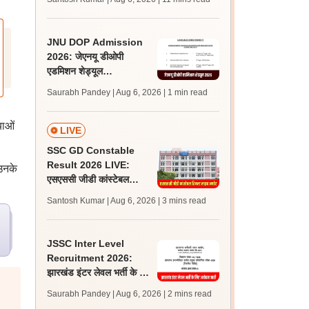
अपडेट्स
JNU DOP Admission
2026: जेएनयू डीओपी
एडमिशन शेड्यूल
jnuee.jnu.ac.in पर जारी,
Saurabh Pandey | Aug 6, 2026
| 1 min read
24 अगस्त को जारी होगी मेरिट
लिस्ट
याओं
LIVE
SSC GD Constable
Result 2026 LIVE:
 उनके
एसएससी जीडी कांस्टेबल
रिजल्ट कब आएगा? जानें
Santosh Kumar | Aug 6, 2026
| 3 mins read
लेटेस्ट अपडेट, स्कोरकार्ड लिंक
JSSC Inter Level
Recruitment 2026:
झारखंड इंटर लेवल भर्ती के लिए
आवेदन जारी, पात्रता मानदंड,
Saurabh Pandey | Aug 6, 2026
| 2 mins read
शुल्क जानें