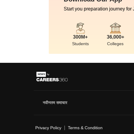
Start you preparation journey for
300M+
36,000+
Students
Colleges
नवीनतम समाचार
|
Privacy Policy
Terms & Condition