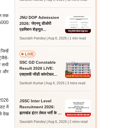
अपडेट्स
ून तक
JNU DOP Admission
25000
2026: जेएनयू डीओपी
एडमिशन शेड्यूल
jnuee.jnu.ac.in पर जारी,
Saurabh Pandey | Aug 6, 2026
| 1 min read
24 अगस्त को जारी होगी मेरिट
लिस्ट
िन्हें
LIVE
(जैसे-
SSC GD Constable
ी सभी
Result 2026 LIVE:
ना और
एसएससी जीडी कांस्टेबल
रिजल्ट कब आएगा? जानें
Santosh Kumar | Aug 6, 2026
| 3 mins read
लेटेस्ट अपडेट, स्कोरकार्ड लिंक
ा 2026
JSSC Inter Level
ट में
Recruitment 2026:
झारखंड इंटर लेवल भर्ती के लिए
चे देख
आवेदन जारी, पात्रता मानदंड,
Saurabh Pandey | Aug 6, 2026
| 2 mins read
शुल्क जानें