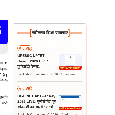
[
]
नवीनतम शिक्षा समाचार
LIVE
UPESSC UPTET
Result 2026 LIVE:
कारिक
यूपीटीईटी रिजल्ट
ीदवार
@upessc.up.gov.in पर
Santosh Kumar | Aug 6, 2026
| 2 mins read
 हैं।
जल्द, जानें लेटेस्ट अपडेट,
ोने के
पासिंग मार्क्स
LIVE
UGC NET Answer Key
 इसके
2026 LIVE: यूजीसी नेट जून
ष सभी
आंसर-की कब आएगी? लाखों
अभ्यर्थी चिंतित, जानें लेटेस्ट
Santosh Kumar | Aug 6, 2026
| 11 mins read