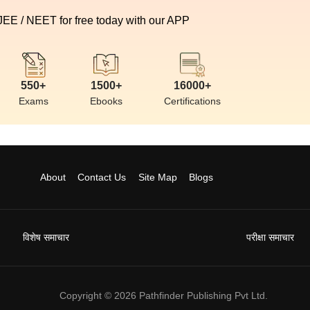
 JEE / NEET for free today with our APP
550+
1500+
16000+
Exams
Ebooks
Certifications
About
Contact Us
Site Map
Blogs
विशेष समाचार
परीक्षा समाचार
Copyright ©
2026
Pathfinder Publishing Pvt Ltd.