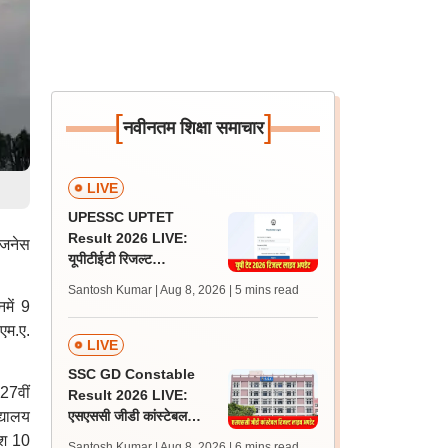
[
]
नवीनतम शिक्षा समाचार
LIVE
UPESSC UPTET
Result 2026 LIVE:
िजनेस
यूपीटीईटी रिजल्ट
@upessc.up.gov.in पर
Santosh Kumar | Aug 8, 2026
| 5 mins read
जल्द, जानें लेटेस्ट अपडेट,
में 9
पासिंग मार्क्स
एम.ए.
LIVE
SSC GD Constable
 27वीं
Result 2026 LIVE:
्यालय
एसएससी जीडी कांस्टेबल
रिजल्ट कब आएगा? जानें
वेश 10
Santosh Kumar | Aug 8, 2026
| 6 mins read