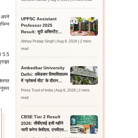
लेटेस्ट अपडेट, स्कोरकार्ड लिंक
 अपने
UPPSC Assistant
िभिन्न
Professor 2025
Result: यूपी असिस्टेंट
प्रोफेसर जीडीसी रिजल्ट 5
Abhay Pratap Singh | Aug 8, 2026
| 2 mins
विषयों के लिए जारी
read
े 5.5
्राइव
Ambedkar University
Delhi: अंबेडकर विश्वविद्यालय
क्तिगत
में ‘फ्रेशर्स मीट’ के दौरान
आइसा और एबीवीपी के बीच हुई
नुरूप
Press Trust of India | Aug 8, 2026
| 2 mins
झड़प
read
CBSE Tier 2 Result
2026: सीबीएसई इसी महीने
जारी करेगा केवीएस, एनवीएस
एवं ईएमआरए टियर 2 भर्ती