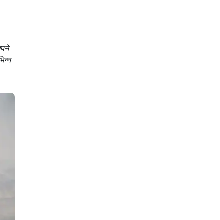
पने
िन्न