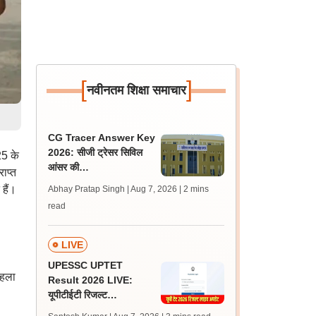
[
]
नवीनतम शिक्षा समाचार
CG Tracer Answer Key
2026: सीजी ट्रेसर सिविल
25 के
आंसर की
ाप्त
cgssb.cgstate.gov.in
हैं।
Abhay Pratap Singh | Aug 7, 2026
| 2 mins
पर जारी, 13 अगस्त तक उठाएं
read
आपत्ति
LIVE
UPESSC UPTET
पहला
Result 2026 LIVE:
यूपीटीईटी रिजल्ट
@upessc.up.gov.in पर