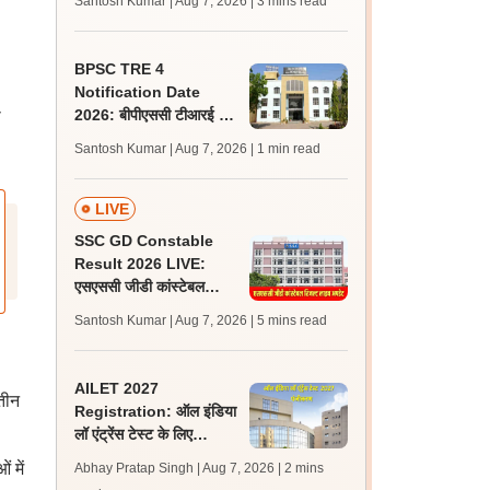
Santosh Kumar | Aug 7, 2026
| 3 mins read
जल्द, जानें लेटेस्ट अपडेट,
पासिंग मार्क्स
BPSC TRE 4
Notification Date
2026: बीपीएससी टीआरई 4
ा
अधिसूचना 15 से 20 अगस्त
Santosh Kumar | Aug 7, 2026
| 1 min read
के बीच, एसटेट पर क्या है
अपडेट?
LIVE
SSC GD Constable
Result 2026 LIVE:
एसएससी जीडी कांस्टेबल
रिजल्ट कब आएगा? जानें
Santosh Kumar | Aug 7, 2026
| 5 mins read
लेटेस्ट अपडेट, स्कोरकार्ड लिंक
AILET 2027
 तीन
Registration: ऑल इंडिया
लॉ एंट्रेंस टेस्ट के लिए
पंजीकरण आज से शुरू; पात्रता
 में
Abhay Pratap Singh | Aug 7, 2026
| 2 mins
और आवेदन लिंक जानें