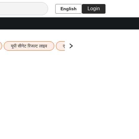
Login
English
यूपी सीनेट रिजल्ट लाइव
एचबीएसई 12वीं का रिजल्ट लाइव
यूपी ब