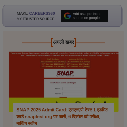
MAKE
CAREERS360
Add as a preferred
source on google
MY TRUSTED SOURCE
[
]
अगली खबर
SNAP 2025 Admit Card: एसएनएपी टेस्ट 1 एडमिट
कार्ड snaptest.org पर जारी, 6 दिसंबर को परीक्षा,
मार्किंग स्कीम