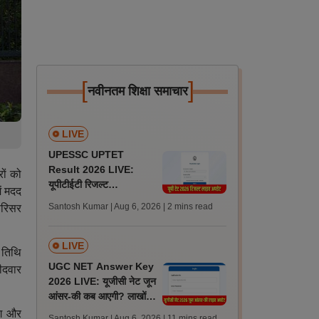
[
]
नवीनतम शिक्षा समाचार
LIVE
UPESSC UPTET
Result 2026 LIVE:
रों को
यूपीटीईटी रिजल्ट
ें मदद
@upessc.up.gov.in पर
Santosh Kumar | Aug 6, 2026
| 2 mins read
परिसर
जल्द, जानें लेटेस्ट अपडेट,
पासिंग मार्क्स
LIVE
 तिथि
UGC NET Answer Key
दवार
2026 LIVE: यूजीसी नेट जून
आंसर-की कब आएगी? लाखों
अभ्यर्थी चिंतित, जानें लेटेस्ट
िंग और
Santosh Kumar | Aug 6, 2026
| 11 mins read