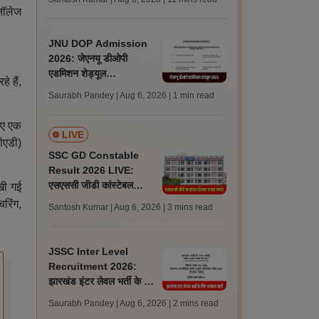
अपडेट्स
नॉलेज
JNU DOP Admission
2026: जेएनयू डीओपी
एडमिशन शेड्यूल
े हैं,
jnuee.jnu.ac.in पर जारी,
Saurabh Pandey | Aug 6, 2026
| 1 min read
24 अगस्त को जारी होगी मेरिट
लिस्ट
लिए एक
LIVE
सीएडी)
SSC GD Constable
Result 2026 LIVE:
एसएससी जीडी कांस्टेबल
खी गई
रिजल्ट कब आएगा? जानें
रिंग,
Santosh Kumar | Aug 6, 2026
| 3 mins read
लेटेस्ट अपडेट, स्कोरकार्ड लिंक
JSSC Inter Level
Recruitment 2026:
झारखंड इंटर लेवल भर्ती के लिए
आवेदन जारी, पात्रता मानदंड,
Saurabh Pandey | Aug 6, 2026
| 2 mins read
शुल्क जानें