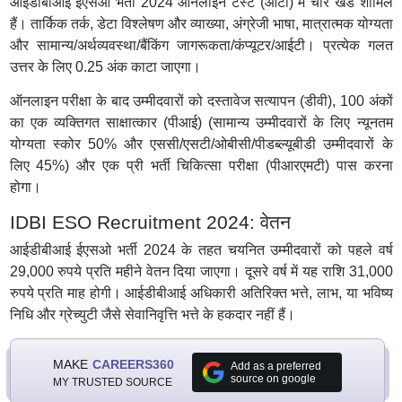
आईडीबीआई ईएसओ भर्ती 2024 ऑनलाइन टेस्ट (ओटी) में चार खंड शामिल
हैं। तार्किक तर्क, डेटा विश्लेषण और व्याख्या, अंग्रेजी भाषा, मात्रात्मक योग्यता
और सामान्य/अर्थव्यवस्था/बैंकिंग जागरूकता/कंप्यूटर/आईटी। प्रत्येक गलत
उत्तर के लिए 0.25 अंक काटा जाएगा।
ऑनलाइन परीक्षा के बाद उम्मीदवारों को दस्तावेज सत्यापन (डीवी), 100 अंकों
का एक व्यक्तिगत साक्षात्कार (पीआई) (सामान्य उम्मीदवारों के लिए न्यूनतम
योग्यता स्कोर 50% और एससी/एसटी/ओबीसी/पीडब्ल्यूबीडी उम्मीदवारों के
लिए 45%) और एक प्री भर्ती चिकित्सा परीक्षा (पीआरएमटी) पास करना
होगा।
IDBI ESO Recruitment 2024: वेतन
आईडीबीआई ईएसओ भर्ती 2024 के तहत चयनित उम्मीदवारों को पहले वर्ष
29,000 रुपये प्रति महीने वेतन दिया जाएगा। दूसरे वर्ष में यह राशि 31,000
रुपये प्रति माह होगी। आईडीबीआई अधिकारी अतिरिक्त भत्ते, लाभ, या भविष्य
निधि और ग्रेच्युटी जैसे सेवानिवृत्ति भत्ते के हकदार नहीं हैं।
MAKE
CAREERS360
Add as a preferred
source on google
MY TRUSTED SOURCE