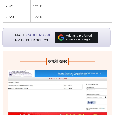
2021
12313
2020
12315
MAKE
CAREERS360
Add as a preferred
source on google
MY TRUSTED SOURCE
[
]
अगली खबर