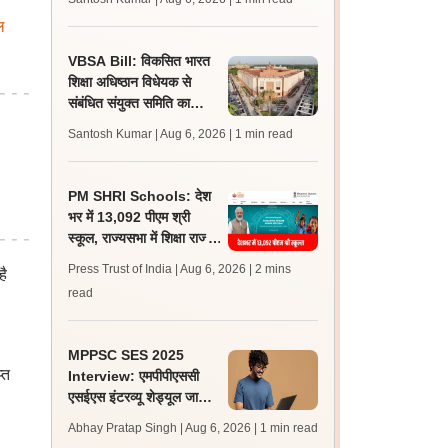
जल्द, जानें लेटेस्ट अपडेट,
ल
पासिंग मार्क्स
VBSA Bill: विकसित भारत
शिक्षा अधिष्ठान विधेयक से
संबंधित संयुक्त समिति का
कार्यकाल शीतकालीन सत्र तक
Santosh Kumar | Aug 6, 2026
| 1 min read
बढ़ाया गया
PM SHRI Schools: देश
भर में 13,092 पीएम श्री
स्कूल, राज्यसभा में शिक्षा राज्य
मंत्री जयंत चौधरी ने दी
Press Trust of India | Aug 6, 2026
| 2 mins
है
जानकारी
read
MPPSC SES 2025
्त
Interview: एमपीपीएससी
एसईएस इंटरव्यू शेड्यूल जारी,
एडमिट कार्ड 14 अगस्त से
Abhay Pratap Singh | Aug 6, 2026
| 1 min read
डाउनलोड करें