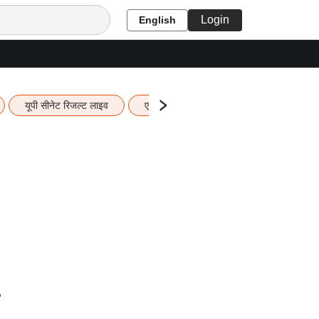
Login
English
यूपी सीनेट रिजल्ट लाइव
एचबीएसई 12वीं का रिजल्ट लाइव
यूपी ब