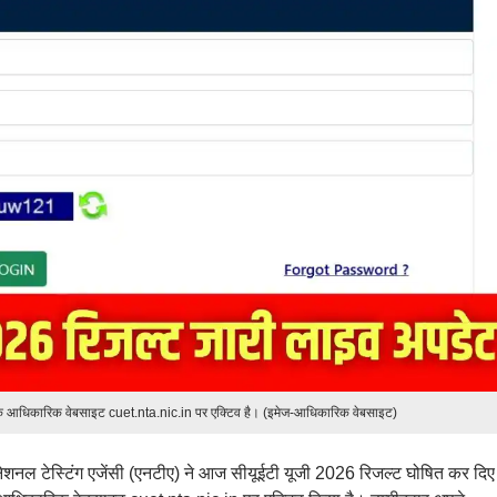
िंक आधिकारिक वेबसाइट cuet.nta.nic.in पर एक्टिव है। (इमेज-आधिकारिक वेबसाइट)
ेशनल टेस्टिंग एजेंसी (एनटीए) ने आज सीयूईटी यूजी 2026 रिजल्ट घोषित कर दिए 