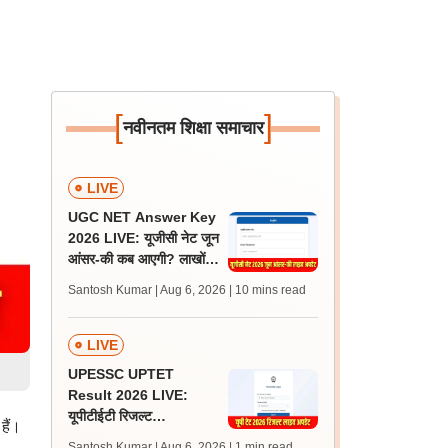
[
]
नवीनतम शिक्षा समाचार
LIVE
UGC NET Answer Key
2026 LIVE: यूजीसी नेट जून
आंसर-की कब आएगी? लाखों
अभ्यर्थी चिंतित, जानें लेटेस्ट
Santosh Kumar | Aug 6, 2026
| 10 mins read
अपडेट्स
LIVE
UPESSC UPTET
Result 2026 LIVE:
यूपीटीईटी रिजल्ट
हैं।
@upessc.up.gov.in पर
Santosh Kumar | Aug 6, 2026
| 1 min read