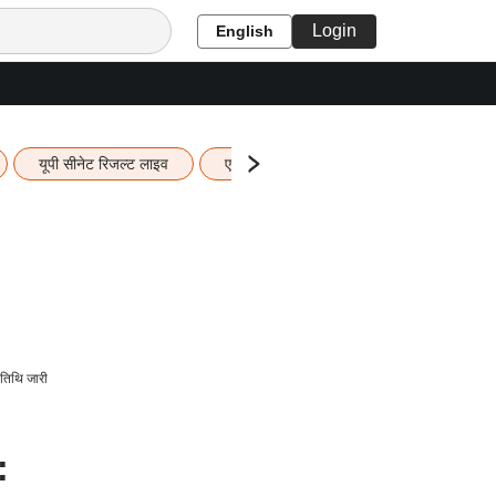
Login
English
यूपी सीनेट रिजल्ट लाइव
एचबीएसई 12वीं का रिजल्ट लाइव
यूपी ब
तिथि जारी
: