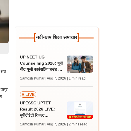
[
]
नवीनतम शिक्षा समाचार
UP NEET UG
Counselling 2026: यूपी
नीट यूजी काउंसलिंग राउंड 1
ा अब
रजिस्ट्रेशन आज से शुरू,
Santosh Kumar | Aug 7, 2026
| 1 min read
लास्ट डेट 12 अगस्त
 पत्र
LIVE
िप
UPESSC UPTET
Result 2026 LIVE:
यूपीटीईटी रिजल्ट
@upessc.up.gov.in पर
Santosh Kumar | Aug 7, 2026
| 2 mins read
जल्द, जानें लेटेस्ट अपडेट,