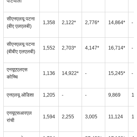
पटियाला
सीएनएलयू पटना
1,358
2,122*
2,776*
14,864*
-
(बीए एलएलबी)
सीएनएलयू पटना
1,552
2,703*
4,147*
16,714*
-
(बीबीए एलएलबी)
एनयूएएलएस
1,136
14,922*
-
15,245*
-
कोच्चि
एनएलयू ओडिशा
1,205
-
-
9,869
16
एनयूएसआरएल
1,594
2,255
3,005
11,124
19
रांची