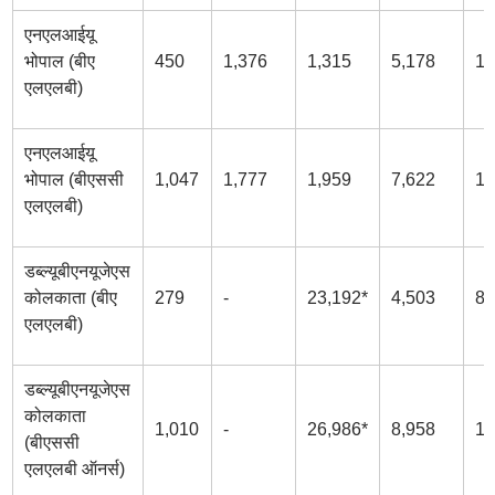
एनएलआईयू
भोपाल (बीए
450
1,376
1,315
5,178
11
एलएलबी)
एनएलआईयू
भोपाल (बीएससी
1,047
1,777
1,959
7,622
15
एलएलबी)
डब्ल्यूबीएनयूजेएस
कोलकाता (बीए
279
-
23,192*
4,503
8,
एलएलबी)
डब्ल्यूबीएनयूजेएस
कोलकाता
1,010
-
26,986*
8,958
11
(बीएससी
एलएलबी ऑनर्स)