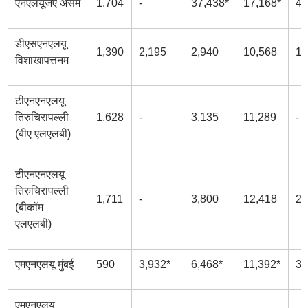
एनएलयूजेए असम
1,704
-
37,438*
17,168*
46
डीएसएनएलयू
1,390
2,195
2,940
10,568
18
विशाखापत्तनम
टीएनएनएलयू
तिरुचिरापल्ली
1,628
-
3,135
11,289
-
(बीए एलएलबी)
टीएनएनएलयू
तिरुचिरापल्ली
1,711
-
3,800
12,418
21
(बीकॉम
एलएलबी)
एमएनएलयू मुंबई
590
3,932*
6,468*
11,392*
34
एमएनएलयू