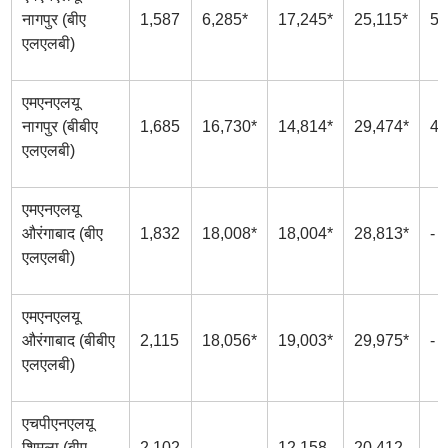
नागपुर (बीए
1,587
6,285*
17,245*
25,115*
50
एलएलबी)
एमएनएलयू
नागपुर (बीबीए
1,685
16,730*
14,814*
29,474*
46
एलएलबी)
एमएनएलयू
औरंगाबाद (बीए
1,832
18,008*
18,004*
28,813*
-
एलएलबी)
एमएनएलयू
औरंगाबाद (बीबीए
2,115
18,056*
19,003*
29,975*
-
एलएलबी)
एचपीएनएलयू
शिमला (बीए
2,102
-
12,158
20,412
-