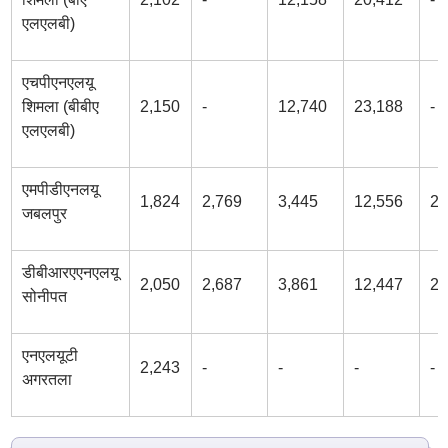
एलएलबी)
एचपीएनएलयू
शिमला (बीबीए
2,150
-
12,740
23,188
-
एलएलबी)
एमपीडीएनलयू
1,824
2,769
3,445
12,556
23
जबलपुर
डीबीआरएएनएलयू
2,050
2,687
3,861
12,447
23
सोनीपत
एनएलयूटी
2,243
-
-
-
-
अगरतला