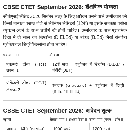
CBSE CTET September 2026: शैक्षणिक योग्यता
सीबीएसई सीटेट 2026 सितंबर सत्र के लिए आवेदन करने वाले उम्मीदवार को
किसी मान्यता प्राप्त बोर्ड से सीनियर सेकेंडरी (12वीं) या इसके समकक्ष परीक्षा
न्यूनतम अंकों के साथ उत्तीर्ण की होनी चाहिए। उम्मीदवार के पास प्रारंभिक
शिक्षा में दो साल का डिप्लोमा (D.El.Ed) या बीएड (B.Ed) जैसी संबंधित
प्रोफेशनल डिग्री/डिप्लोमा होना चाहिए।
पद का नाम
योग्यता
प्राइमरी टीचर (PRT)
12वीं पास + एजुकेशन में डिप्लोमा (D.Ed.) /
लेवल- 1
जेबीटी (JBT)
सेकेंडरी टीचर (TGT)
स्नातक (Graduate) + एजुकेशन में डिग्री
लेवल- 2
(B.Ed / B.El.Ed)
CBSE CTET September 2026: आवेदन शुल्क
श्रेणी
केवल पेपर-I अथवा पेपर-II
दोनों पेपर (पेपर-I और II)
सामान्य, ओबीसी (एनसीएल)
1000 रुपये
1200 रुपये