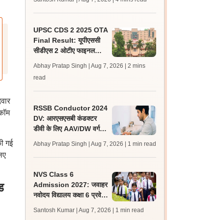
जल्द, जानें लेटेस्ट अपडेट,
पासिंग मार्क्स
UPSC CDS 2 2025 OTA
Final Result: यूपीएससी
सीडीएस 2 ओटीए फाइनल
रिजल्ट upsc.gov.in पर
Abhay Pratap Singh | Aug 7, 2026
| 2 mins
जारी, 483 कैंडिडेट चयनित
read
दवार
RSSB Conductor 2024
ीकॉम
DV: आरएसएसबी कंडक्टर
डीवी के लिए AAV/DW वर्ग के
160 अतिरिक्त अभ्यर्थी
की गई
Abhay Pratap Singh | Aug 7, 2026
| 1 min read
शॉर्टलिस्ट
िए
NVS Class 6
ड
Admission 2027: जवाहर
नवोदय विद्यालय कक्षा 6 प्रवेश
परीक्षा के लिए आवेदन की तिथि
Santosh Kumar | Aug 7, 2026
| 1 min read
10 अगस्त तक बढ़ी