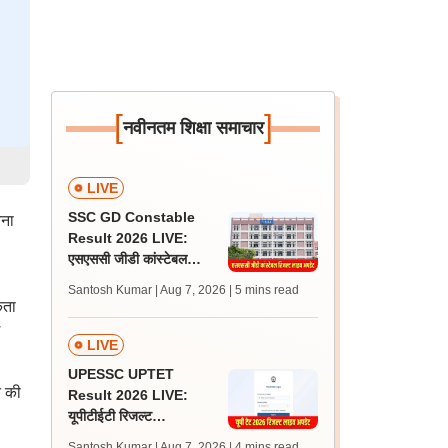
[
]
नवीनतम शिक्षा समाचार
LIVE
SSC GD Constable
चना
Result 2026 LIVE:
एसएससी जीडी कांस्टेबल
रिजल्ट कब आएगा? जानें
Santosh Kumar | Aug 7, 2026
| 5 mins read
लेटेस्ट अपडेट, स्कोरकार्ड लिंक
कता
LIVE
UPESSC UPTET
त की
Result 2026 LIVE:
यूपीटीईटी रिजल्ट
@upessc.up.gov.in पर
Santosh Kumar | Aug 7, 2026
| 4 mins read