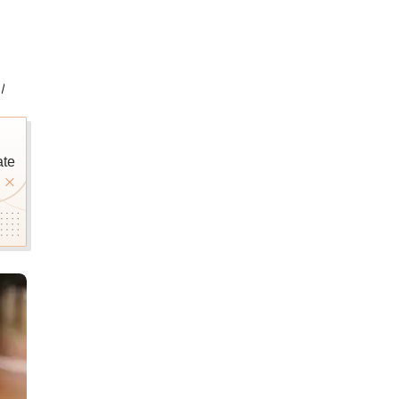
ै।
ate