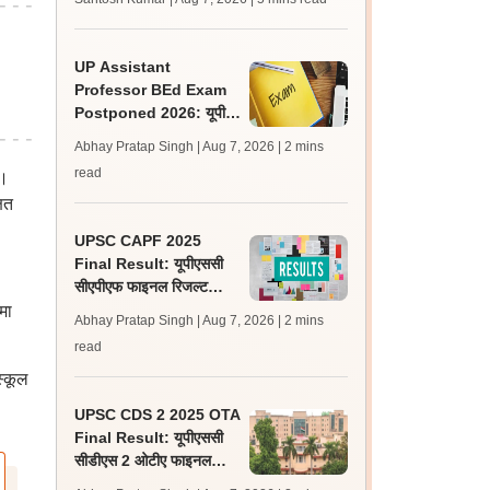
लेटेस्ट अपडेट, स्कोरकार्ड लिंक
UP Assistant
Professor BEd Exam
Postponed 2026: यूपी
असिस्टेंट प्रोफेसर बीएड परीक्षा
Abhay Pratap Singh | Aug 7, 2026
| 2 mins
स्थगित, नई तिथि बाद में
read
ै।
ित
UPSC CAPF 2025
Final Result: यूपीएससी
सीएपीएफ फाइनल रिजल्ट
upsc.gov.in पर जारी,
मा
Abhay Pratap Singh | Aug 7, 2026
| 2 mins
350 अभ्यर्थी चयनित
read
स्कूल
UPSC CDS 2 2025 OTA
Final Result: यूपीएससी
सीडीएस 2 ओटीए फाइनल
रिजल्ट upsc.gov.in पर