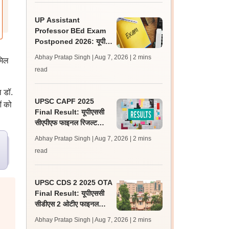
UP Assistant
Professor BEd Exam
Postponed 2026: यूपी
असिस्टेंट प्रोफेसर बीएड परीक्षा
Abhay Pratap Singh | Aug 7, 2026
| 2 mins
मिल
स्थगित, नई तिथि बाद में
read
ल डॉ.
UPSC CAPF 2025
ं को
Final Result: यूपीएससी
सीएपीएफ फाइनल रिजल्ट
upsc.gov.in पर जारी,
Abhay Pratap Singh | Aug 7, 2026
| 2 mins
350 अभ्यर्थी चयनित
read
UPSC CDS 2 2025 OTA
Final Result: यूपीएससी
सीडीएस 2 ओटीए फाइनल
रिजल्ट upsc.gov.in पर
Abhay Pratap Singh | Aug 7, 2026
| 2 mins
जारी, 483 कैंडिडेट चयनित