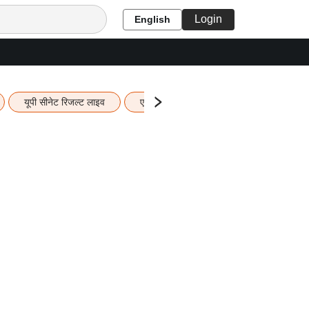
Login
English
यूपी सीनेट रिजल्ट लाइव
एचबीएसई 12वीं का रिजल्ट लाइव
यूपी ब