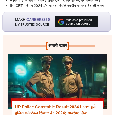
लॉगिन विंडो में आवश्यक क्रेडेंशियल दर्ज करें और सबमिट पर क्लिक करें।
INI CET परिणाम 2024 और योग्यता स्थिति स्क्रीन पर प्रदर्शित की जाएगी।
MAKE
CAREERS360
Add as a preferred
source on google
MY TRUSTED SOURCE
[
]
अगली खबर
UP Police Constable Result 2024 Live: यूपी
पुलिस कांस्टेबल रिजल्ट डेट 2024; डायरेक्ट लिंक,