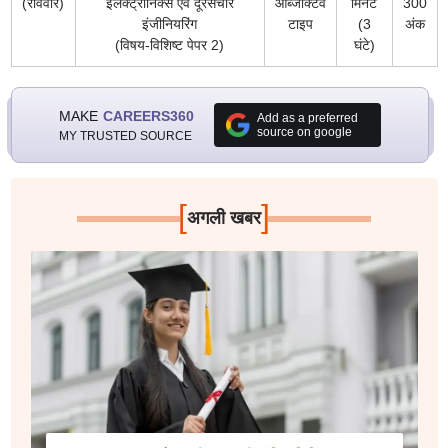
(रविवार)
इलेक्ट्रॉनिक्स एवं दूरसंचार
ऑब्जेक्टिव
मिनट
300
इंजीनियरिंग
टाइप
(3
अंक
(विषय-विशिष्ट पेपर 2)
घंटे)
MAKE
CAREERS360
Add as a preferred
source on google
MY TRUSTED SOURCE
[
]
अगली खबर