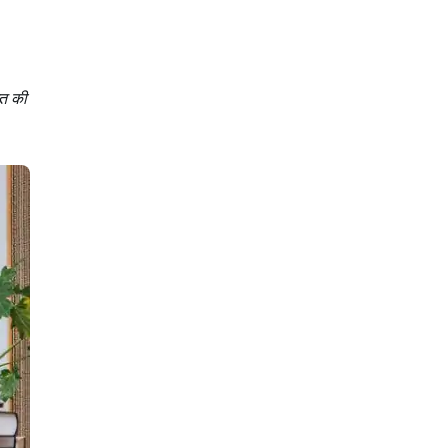
ित की