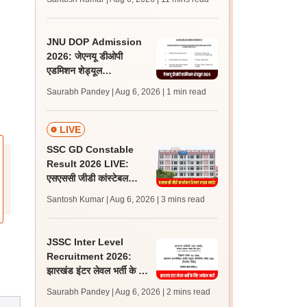
अपडेट्स
JNU DOP Admission
2026: जेएनयू डीओपी
एडमिशन शेड्यूल
jnuee.jnu.ac.in पर जारी,
Saurabh Pandey | Aug 6, 2026
| 1 min read
24 अगस्त को जारी होगी मेरिट
लिस्ट
LIVE
SSC GD Constable
Result 2026 LIVE:
एसएससी जीडी कांस्टेबल
रिजल्ट कब आएगा? जानें
Santosh Kumar | Aug 6, 2026
| 3 mins read
लेटेस्ट अपडेट, स्कोरकार्ड लिंक
JSSC Inter Level
Recruitment 2026:
झारखंड इंटर लेवल भर्ती के लिए
आवेदन जारी, पात्रता मानदंड,
Saurabh Pandey | Aug 6, 2026
| 2 mins read
शुल्क जानें