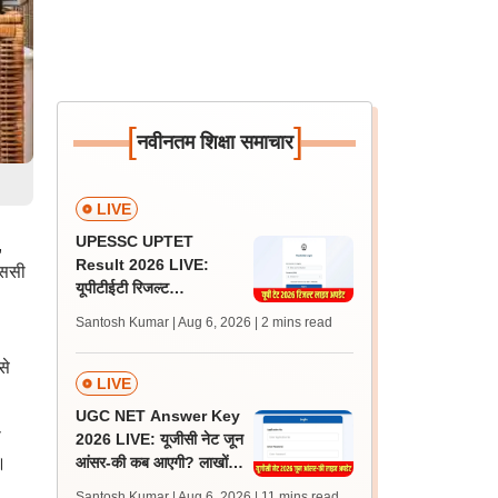
[
]
नवीनतम शिक्षा समाचार
LIVE
UPESSC UPTET
,
Result 2026 LIVE:
एससी
यूपीटीईटी रिजल्ट
@upessc.up.gov.in पर
Santosh Kumar | Aug 6, 2026
| 2 mins read
जल्द, जानें लेटेस्ट अपडेट,
पासिंग मार्क्स
से
LIVE
UGC NET Answer Key
ा
2026 LIVE: यूजीसी नेट जून
।
आंसर-की कब आएगी? लाखों
अभ्यर्थी चिंतित, जानें लेटेस्ट
Santosh Kumar | Aug 6, 2026
| 11 mins read