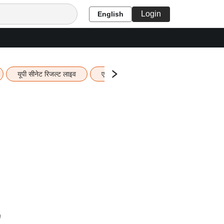
Login
English
यूपी सीनेट रिजल्ट लाइव
एचबीएसई 12वीं का रिजल्ट लाइव
यूपी ब
,