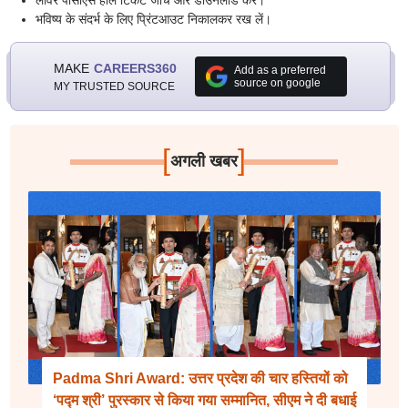
लोवर पीसीएस हाल टिकट जांचें और डाउनलोड करें।
भविष्य के संदर्भ के लिए प्रिंटआउट निकालकर रख लें।
MAKE
CAREERS360
Add as a preferred
source on google
MY TRUSTED SOURCE
[
]
अगली खबर
Padma Shri Award: उत्तर प्रदेश की चार हस्तियों को
‘पद्म श्री’ पुरस्कार से किया गया सम्मानित, सीएम ने दी बधाई