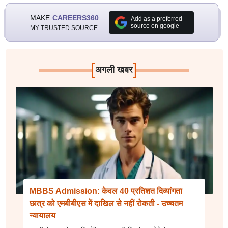
MAKE
CAREERS360
Add as a preferred
source on google
MY TRUSTED SOURCE
[
]
अगली खबर
MBBS Admission: केवल 40 प्रतिशत दिव्यांगता
छात्र को एमबीबीएस में दाखिल से नहीं रोकती - उच्चतम
न्यायालय