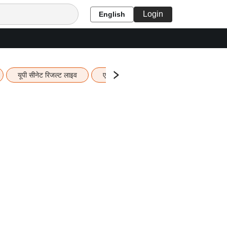
Login
English
यूपी सीनेट रिजल्ट लाइव
एचबीएसई 12वीं का रिजल्ट लाइव
यूपी ब