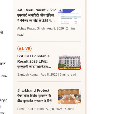
पासिंग मार्क्स
AAI Recruitment 2026:
एयरपोर्ट अथॉरिटी ऑफ इंडिया
में मैनेजर एवं जेई के 389 पदों
पर निकली भर्ती, आवेदन शुरू
Abhay Pratap Singh | Aug 8, 2026
| 2 mins
 से
read
LIVE
SSC GD Constable
Result 2026 LIVE:
तिशत
एसएससी जीडी कांस्टेबल
रिजल्ट कब आएगा? जानें
Santosh Kumar | Aug 8, 2026
| 6 mins read
के साथ
लेटेस्ट अपडेट, स्कोरकार्ड लिंक
Jharkhand Protest:
पेपर लीक विरोध प्रदर्शन के
तम 60%
बीच झारखंड सरकार ने विभिन्न
संगठनों से की बातचीत, गतिरोध
ी
Press Trust of India | Aug 8, 2026
| 4 mins
बरकरार
वार