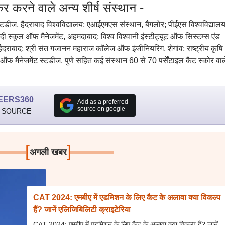
र करने वाले अन्य शीर्ष संस्थान -
्टडीज, हैदराबाद विश्वविद्यालय; एआईएमएस संस्थान, बैंगलोर; पीईएस विश्वविद्यालय
ी स्कूल ऑफ मैनेजमेंट, अहमदाबाद; विश्व विश्वानी इंस्टीट्यूट ऑफ सिस्टम्स एंड
न, हैदराबाद; श्री संत गजानन महाराज कॉलेज ऑफ इंजीनियरिंग, शेगांव; राष्ट्रीय कृषि
 ऑफ मैनेजमेंट स्टडीज, पुणे सहित कई संस्थान 60 से 70 पर्सेंटाइल कैट स्कोर वाल
EERS360
Add as a preferred
source on google
 SOURCE
[
]
अगली खबर
CAT 2024: एमबीए में एडमिशन के लिए कैट के अलावा क्या विकल्प
हैं? जानें एलिजिबिलिटी क्राइटेरिया
CAT 2024: एमबीए में एडमिशन के लिए कैट के अलावा क्या विकल्प हैं? जानें