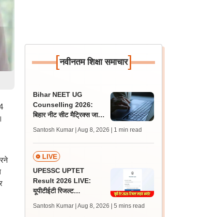
[
]
नवीनतम शिक्षा समाचार
Bihar NEET UG
Counselling 2026:
24
बिहार नीट सीट मैट्रिक्स जारी;
।
राउंड 1, 2 के लिए आवेदन,
Santosh Kumar | Aug 8, 2026
| 1 min read
चॉइस फिलिंग 10 अगस्त से
LIVE
रने
UPESSC UPTET
त
Result 2026 LIVE:
र
यूपीटीईटी रिजल्ट
@upessc.up.gov.in पर
Santosh Kumar | Aug 8, 2026
| 5 mins read
जल्द, जानें लेटेस्ट अपडेट,