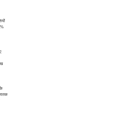
ियों
50%
ए
ाख
के
्नातक