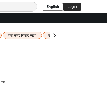
Login
English
यूपी सीनेट रिजल्ट लाइव
एचबीएसई 12वीं का रिजल्ट लाइव
यूपी ब
कार्ड