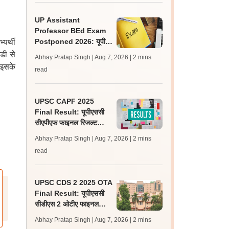
UP Assistant
Professor BEd Exam
Postponed 2026: यूपी
्यर्थी
असिस्टेंट प्रोफेसर बीएड परीक्षा
डी से
Abhay Pratap Singh | Aug 7, 2026
| 2 mins
स्थगित, नई तिथि बाद में
 इसके
read
UPSC CAPF 2025
Final Result: यूपीएससी
सीएपीएफ फाइनल रिजल्ट
upsc.gov.in पर जारी,
Abhay Pratap Singh | Aug 7, 2026
| 2 mins
350 अभ्यर्थी चयनित
read
UPSC CDS 2 2025 OTA
Final Result: यूपीएससी
सीडीएस 2 ओटीए फाइनल
रिजल्ट upsc.gov.in पर
Abhay Pratap Singh | Aug 7, 2026
| 2 mins
जारी, 483 कैंडिडेट चयनित