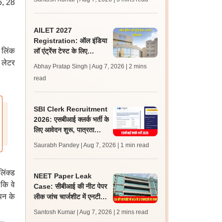
6, 28
जल्द, जानें लेटेस्ट अपडेट,
पासिंग मार्क्स
AILET 2027
Registration: ऑल इंडिया
 लिंक
लॉ एंट्रेंस टेस्ट के लिए
पंजीकरण आज से शुरू; पात्रता
 लेटर
Abhay Pratap Singh | Aug 7, 2026
| 2 mins
और आवेदन लिंक जानें
read
SBI Clerk Recruitment
2026: एसबीआई क्लर्क भर्ती के
लिए आवेदन शुरू, पात्रता
मानदंड, शुल्क, चयन प्रक्रिया
Saurabh Pandey | Aug 7, 2026
| 1 min read
जानें
लिंक्ड
NEET Paper Leak
कि वे
Case: सीबीआई की नीट पेपर
पन के
लीक जांच चार्जशीट में एनटीए
के 3 सबजेक्ट-एक्सपर्ट्स के
Santosh Kumar | Aug 7, 2026
| 2 mins read
नाम शामिल