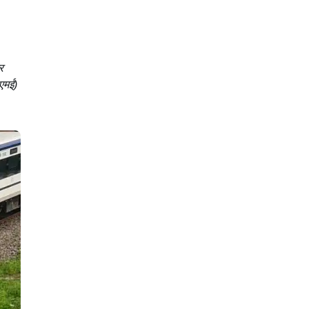
र
(एमई)