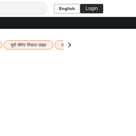
Login
English
यूपी सीनेट रिजल्ट लाइव
एचबीएसई 12वीं का रिजल्ट लाइव
यूपी ब