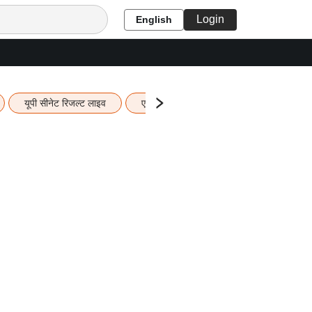
Login
English
यूपी सीनेट रिजल्ट लाइव
एचबीएसई 12वीं का रिजल्ट लाइव
यूपी ब