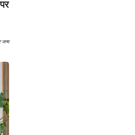
 पर
 जन्म