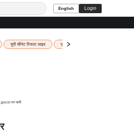
Login
English
यूपी सीनेट रिजल्ट लाइव
एचबीएसई 12वीं का रिजल्ट लाइव
यूपी ब
gov.in पर जारी
र