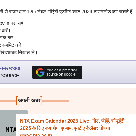
नी से राजस्थान 12th लेवल सीईटी एडमिट कार्ड 2024 डाउनलोड कर सकते हैं:
v.in पर जाएं।
 करें।
लिक करें।
और सबमिट करें।
प्रिंटआउट निकाल लें।
EERS360
Add as a preferred
source on google
 SOURCE
[
]
अगली खबर
NTA Exam Calendar 2025 Live: नीट, जेईई, सीयूईटी
2025 के लिए कब होगा एग्जाम, एनटीए कैलेंडर घोषणा
जल्द@nta.ac.in