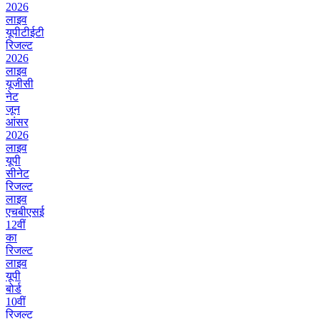
2026
लाइव
यूपीटीईटी
रिजल्ट
2026
लाइव
यूजीसी
नेट
जून
आंसर
2026
लाइव
यूपी
सीनेट
रिजल्ट
लाइव
एचबीएसई
12वीं
का
रिजल्ट
लाइव
यूपी
बोर्ड
10वीं
रिजल्ट