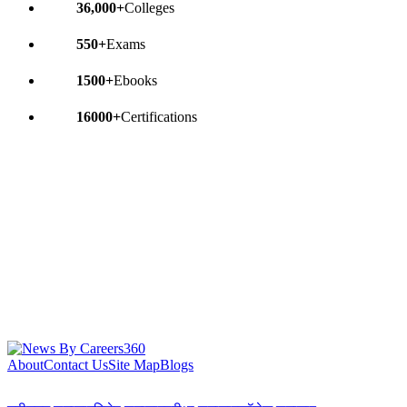
36,000+
Colleges
550+
Exams
1500+
Ebooks
16000+
Certifications
About
Contact Us
Site Map
Blogs