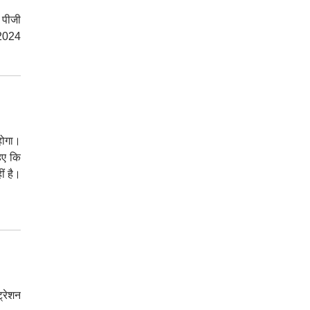
 पीजी
त 2024
होगा।
िए कि
ं है।
्रेशन