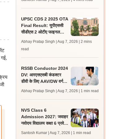
जल्द, जानें लेटेस्ट अपडेट,
पासिंग मार्क्स
UPSC CDS 2 2025 OTA
Final Result: यूपीएससी
सीडीएस 2 ओटीए फाइनल
रिजल्ट upsc.gov.in पर
Abhay Pratap Singh | Aug 7, 2026
| 2 mins
जारी, 483 कैंडिडेट चयनित
read
ेंट
 गई,
RSSB Conductor 2024
DV: आरएसएसबी कंडक्टर
्रिय
डीवी के लिए AAV/DW वर्ग के
ीजी
160 अतिरिक्त अभ्यर्थी
Abhay Pratap Singh | Aug 7, 2026
| 1 min read
शॉर्टलिस्ट
NVS Class 6
Admission 2027: जवाहर
नवोदय विद्यालय कक्षा 6 प्रवेश
परीक्षा के लिए आवेदन की तिथि
Santosh Kumar | Aug 7, 2026
| 1 min read
10 अगस्त तक बढ़ी