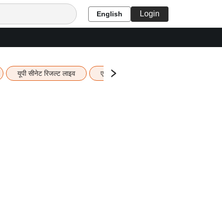
Login
English
यूपी सीनेट रिजल्ट लाइव
एचबीएसई 12वीं का रिजल्ट लाइव
यूपी ब