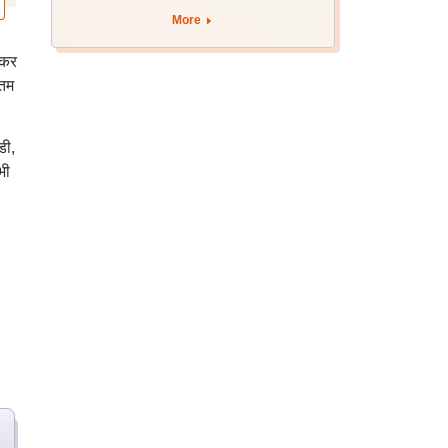
More
़कर
नतम
डी,
भी