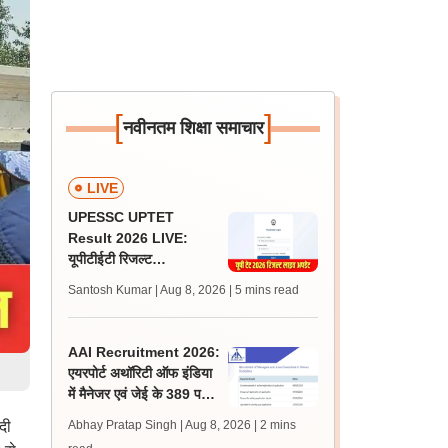
[
]
नवीनतम शिक्षा समाचार
LIVE
UPESSC UPTET
Result 2026 LIVE:
यूपीटीईटी रिजल्ट
@upessc.up.gov.in पर
Santosh Kumar | Aug 8, 2026
| 5 mins read
जल्द, जानें लेटेस्ट अपडेट,
पासिंग मार्क्स
AAI Recruitment 2026:
एयरपोर्ट अथॉरिटी ऑफ इंडिया
में मैनेजर एवं जेई के 389 पदों
पर निकली भर्ती, आवेदन शुरू
दी
Abhay Pratap Singh | Aug 8, 2026
| 2 mins