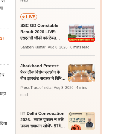
 से
read
चा
LIVE
SSC GD Constable
Result 2026 LIVE:
एसएससी जीडी कांस्टेबल
or
रिजल्ट कब आएगा? जानें
Santosh Kumar | Aug 8, 2026
| 6 mins read
लेटेस्ट अपडेट, स्कोरकार्ड लिंक
Jharkhand Protest:
पेपर लीक विरोध प्रदर्शन के
रोध
बीच झारखंड सरकार ने विभिन्न
संगठनों से की बातचीत, गतिरोध
Press Trust of India | Aug 8, 2026
| 4 mins
बरकरार
 कहा
read
IIT Delhi Convocation
2026: ‘सवाल पूछकर न रुकें,
दिया
उनका समाधान खोजें’- 57वें
दीक्षांत समारोह में छात्रों से