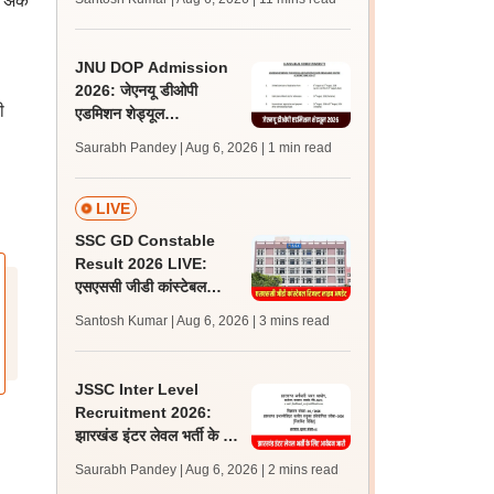
े अंक
अपडेट्स
JNU DOP Admission
2026: जेएनयू डीओपी
ी
एडमिशन शेड्यूल
jnuee.jnu.ac.in पर जारी,
Saurabh Pandey | Aug 6, 2026
| 1 min read
24 अगस्त को जारी होगी मेरिट
लिस्ट
LIVE
SSC GD Constable
Result 2026 LIVE:
एसएससी जीडी कांस्टेबल
रिजल्ट कब आएगा? जानें
Santosh Kumar | Aug 6, 2026
| 3 mins read
लेटेस्ट अपडेट, स्कोरकार्ड लिंक
JSSC Inter Level
Recruitment 2026:
झारखंड इंटर लेवल भर्ती के लिए
आवेदन जारी, पात्रता मानदंड,
Saurabh Pandey | Aug 6, 2026
| 2 mins read
शुल्क जानें