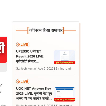
[
]
नवीनतम शिक्षा समाचार
LIVE
UPESSC UPTET
Result 2026 LIVE:
यूपीटीईटी रिजल्ट
@upessc.up.gov.in पर
Santosh Kumar | Aug 6, 2026
| 2 mins read
जल्द, जानें लेटेस्ट अपडेट,
पासिंग मार्क्स
LIVE
ें
UGC NET Answer Key
8
2026 LIVE: यूजीसी नेट जून
आंसर-की कब आएगी? लाखों
अभ्यर्थी चिंतित, जानें लेटेस्ट
Santosh Kumar | Aug 6, 2026
| 11 mins read