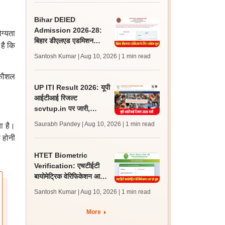
Bihar DElED
Admission 2026-28:
ोग्यता
बिहार डीएलएड एडमिशन
 है कि
प्रक्रिया शुरू, पहली मेरिट
Santosh Kumar | Aug 10, 2026
| 1 min read
लिस्ट 20 अगस्त को, शेड्यूल
जारी
 कौशल
UP ITI Result 2026: यूपी
आईटीआई रिजल्ट
scvtup.in पर जारी,
डाउनलोड प्रक्रिया जानें
Saurabh Pandey | Aug 10, 2026
| 1 min read
ा है।
ा होनी
HTET Biometric
Verification: एचटीईटी
बायोमेट्रिक वेरिफिकेशन आज
से शुरू, हिसार जिले के लिए
Santosh Kumar | Aug 10, 2026
| 1 min read
सत्यापन केंद्र बदला
More