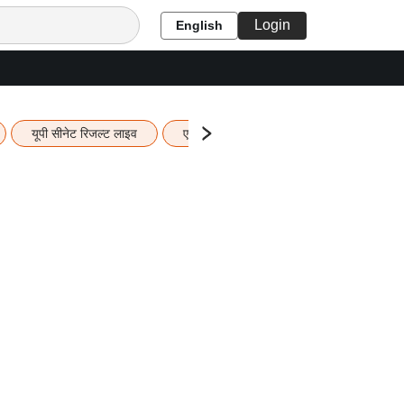
Login
English
यूपी सीनेट रिजल्ट लाइव
एचबीएसई 12वीं का रिजल्ट लाइव
यूपी ब