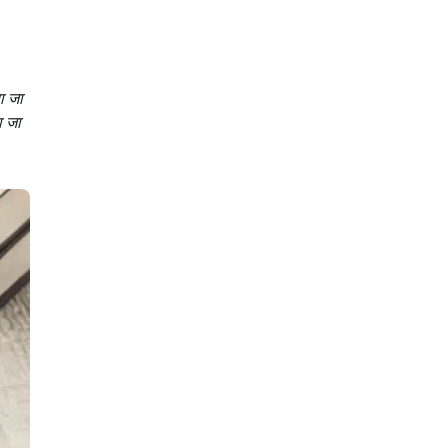
ा जा
ा जा